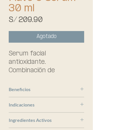
30 ml
Precio
S/ 209.90
Agotado
Serum facial 
antioxidante. 
Combinación de 
antioxidantes que 
suavizan los signos 
Beneficios
producidos por el 
ISDIN
fotoenvejecimiento. La 
Indicaciones
alta concentración de 
x
Ingredientes Activos
vitamina C neutraliza los 
radicales libres, favorece 