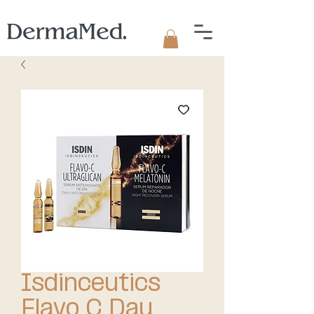
Isdinceutics
Flavo C Day