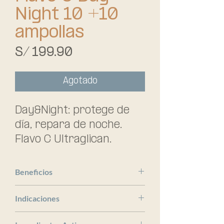
Night 10 +10
ampollas
Precio
S/ 199.90
Agotado
Day&Night: protege de 
día, repara de noche. 
Flavo C Ultraglican. 
Solución facial en 
ampollas con una 
Beneficios
avanzada asociación de 
ISDIN
antioxidantes e 
Indicaciones
hidratantes que actúa 
x