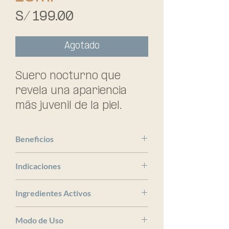
Precio
S/ 199.00
Agotado
Suero nocturno que 
revela una apariencia 
más juvenil de la piel. 
Formulado con retinol 
inteligente al 0.3% y 
Beneficios
respaldado por vitamina 
Medik8
E para mejorar la 
Indicaciones
estabilidad. Ideal en todo 
x
Ingredientes Activos
tipo de pieles, excepto 
sensibles, para personas 
x
Modo de Uso
entre 30 y 45 años.