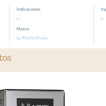
Indicaciones
In
x
x
Marca
La Roche Posay
tos