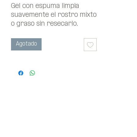
Gel con espuma limpia 
suavemente el rostro mixto 
o graso sin resecarlo. 
Ayuda a eliminar el exceso 
de sebo.
Agotado