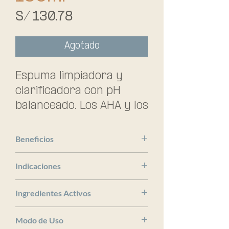
Precio
S/ 130.78
Agotado
Espuma limpiadora y 
clarificadora con pH 
balanceado. Los AHA y los 
BHA exfolian suavemente 
la piel destapando los 
Beneficios
poros y dejándola con 
Medik8
una sensación suave y 
Indicaciones
renovada. . Ideal pieles 
x
Ingredientes Activos
mixtas y grasas. Indicado 
para todo grado de acné.
x
Modo de Uso