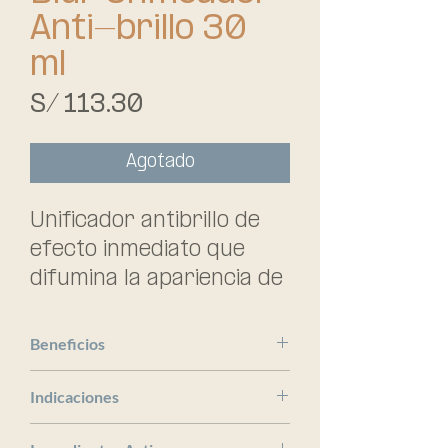
Anti-brillo 30
ml
Precio
S/ 113.30
Agotado
Unificador antibrillo de 
efecto inmediato que 
difumina la apariencia de 
los poros e 
imperfecciones. Matifica 
Beneficios
la piel durante el día.
Difumina la apariencia de los
Indicaciones
poros e imperfecciones.
Poro, imperfecciones, exceso
Matifica la piel a lo largo del