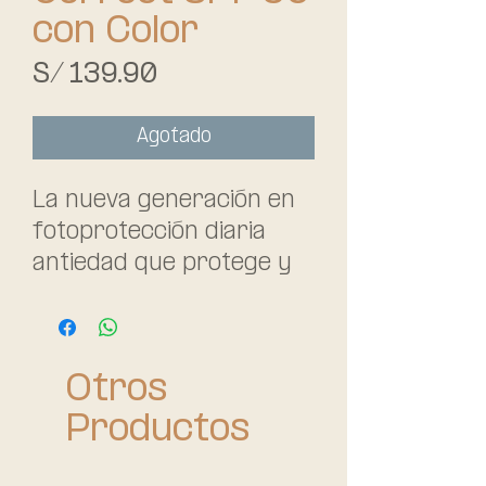
con Color
Precio
S/ 139.90
Agotado
La nueva generación en
fotoprotección diaria
antiedad que protege y
corrige los signos de la
edad en 4
semanas.Crema
Otros
ultraligera que hidrata la
piel durante 24h.
Productos
Fórmula Oil-Free, con
acabado aterciopelado.