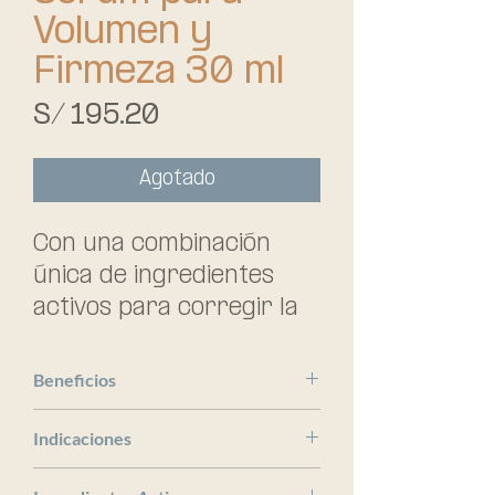
Volumen y
Firmeza 30 ml
Precio
S/ 195.20
Agotado
Con una combinación 
única de ingredientes 
activos para corregir la 
pérdida de firmeza en 
una piel madura.
Beneficios
La Roche Posay
Indicaciones
x