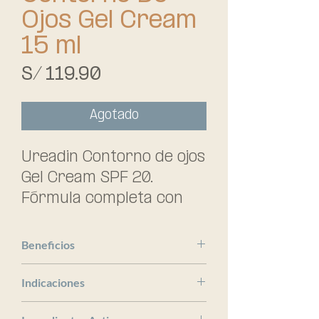
Ojos Gel Cream
15 ml
Precio
S/ 119.90
Agotado
Ureadin Contorno de ojos
Gel Cream SPF 20.
Fórmula completa con
activos antibolsas,
antiojeras y antiedad.
Beneficios
ISDIN
Indicaciones
x