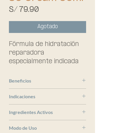
Precio
S/ 79.90
Agotado
Fórmula de hidratación 
reparadora 
especialmente indicada 
para piel engrosada y 
durezas.
Beneficios
ISDIN
Indicaciones
x
Ingredientes Activos
x
Modo de Uso