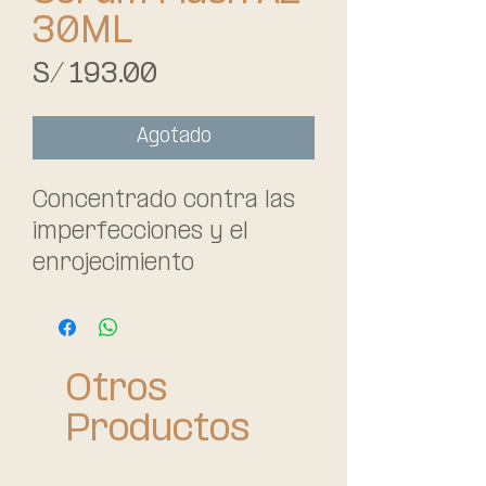
30ML
Precio
S/ 193.00
Agotado
Concentrado contra las
imperfecciones y el
enrojecimiento
formulado para pieles
sensibles con tendencia
al acné. Enriquecida con
Otros
un 15 % de ácido azelaico,
la ampoule SEBIACLEAR
Productos
Flash calma
instantáneamente la piel