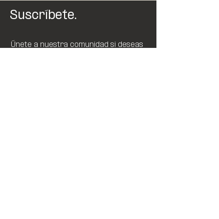
Suscríbete.
Únete a nuestra comunidad si deseas
recibir tips sobre el cuidado de la piel.
SUSCRIBIR
Tienda
Preguntas
Nosotros
Frecuentes
DermaBlog
Envíos y
Contacto
Devoluciones