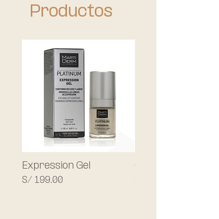
signos de la edad.
Productos
Expression Gel
C-Tetra® Advanc
Precio
Precio
S/ 199.00
S/ 399.00