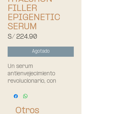
FILLER
EPIGENETIC
SERUM
Precio
S/ 224.90
Agotado
Un serum
antienvejecimiento
revolucionario, con
Epicelline que ayuda a
rejuvenecer las celulas
de tu piel, aumentar la
Otros
firmeza y revierte los