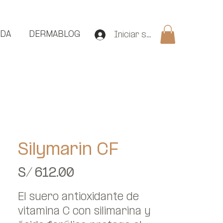
NDA
DERMABLOG
Iniciar sesión
Silymarin CF
Precio
S/ 612.00
El suero antioxidante de
vitamina C con silimarina y