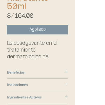
50ml
Precio
S/ 164.00
Agotado
Es coadyuvante en el 
tratamiento 
dermatológico de 
cuperosis y rosácea y/o 
tendencia acneica. 
Beneficios
Reequilibra las pieles 
SESDERMA
reactivas y disminuye el 
Indicaciones
enrojecimiento. 
x
Ingredientes Activos
Hidratante que camufla 
las rojeces, regenera la 