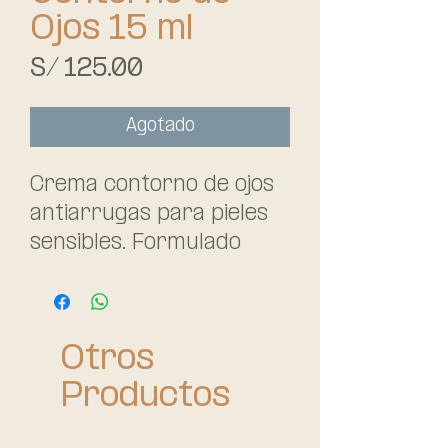
Ojos 15 ml
Precio
S/ 125.00
Agotado
Crema contorno de ojos
antiarrugas para pieles
sensibles. Formulado
delicadamente para
luchar contra las
arrugas perioculares,
Otros
ojera y bolsas en las
pieles
Productos
sensibles.Complementa la
acción antienvejecimiento