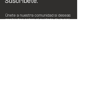
Suscríbete.
Únete a nuestra comunidad si deseas
recibir tips sobre el cuidado de la piel.
SUSCRIBIR
Tienda
Preguntas
Nosotros
Frecuentes
DermaBlog
Envíos y
Contacto
Devoluciones
Libro de
reclamaciones