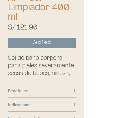
Limpiador 400
ml
Precio
S/ 121.90
Agotado
Gel de baño corporal 
para pieles severamente 
secas de bebés, niños y 
adultos. Con glicerina, 
manteca de karité y 
Beneficios
niacinamida, que 
Una fórmula de lavado
restauran la barrera 
Indicaciones
corporal ultra suave,
cutánea y potencian la 
Pieles sensibles, atópicas, todo
enriquecida con manteca de