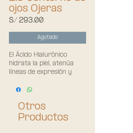
ojos Ojeras
Precio
S/ 293.00
Agotado
El Ácido Hialurónico
hidrata la piel, atenúa
líneas de expresión y
arrugas.
El Alfa glucosil
hesperidina activa la
Otros
circulación sanguínea.
El Extracto de girasol
Productos
constituye un aclarante
natural.