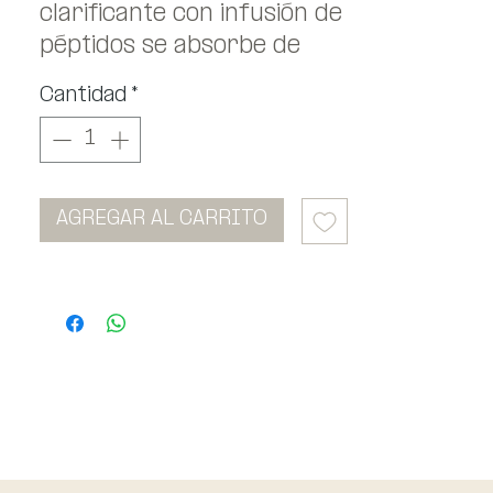
clarificante con infusión de
péptidos se absorbe de
inmediato y ayuda a crear
Cantidad
*
una tez de apariencia
luminosa.
Piel visiblemente
perfeccionada, como el
AGREGAR AL CARRITO
cristal, cuando más la
necesita.