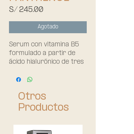
Precio
S/ 245.00
Agotado
Serum con vitamina B5
formulado a partir de
ácido hialurónico de tres
pesos moleculares y
pantenol. La vitamina B5
favorece el proceso
Otros
natural de regeneración
de la piel y es
Productos
especialmente
beneficiosa para las
pieles más dañadas,