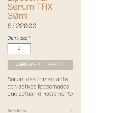
Serum TRX
30ml
Precio
S/ 220.00
Cantidad
*
AGREGAR AL CARRITO
Serum despigmentante 
con activos liposomados 
que actúan directamente 
sobre el origen de las 
manchas unificando el 
Beneficios