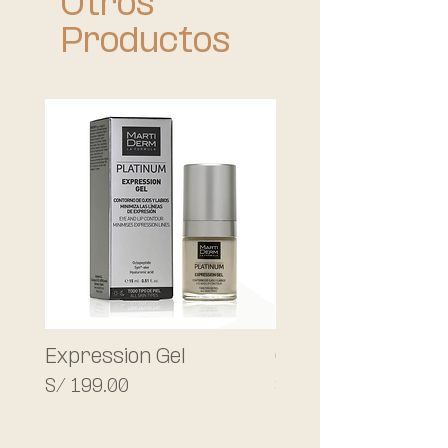
Otros
Productos
Expression Gel
C-Tetra® Advanc
Precio
Precio
S/ 199.00
S/ 399.00