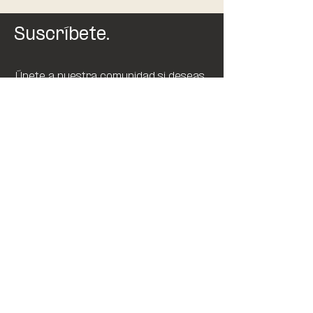
Suscríbete.
Únete a nuestra comunidad si deseas
recibir tips sobre el cuidado de la piel.
SUSCRIBIR
Tienda
Preguntas
Nosotros
Frecuentes
DermaBlog
Envíos y
Contacto
Devoluciones