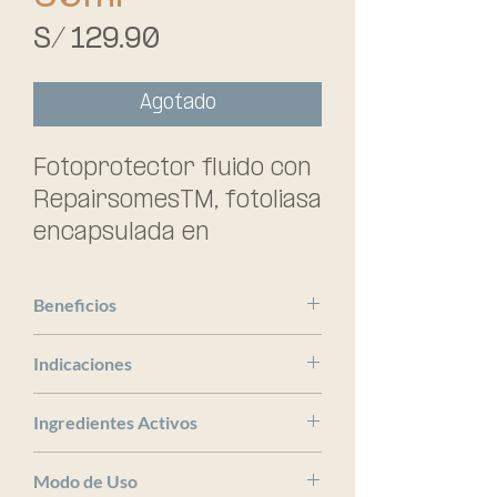
Precio
S/ 129.90
Agotado
Fotoprotector fluido con 
RepairsomesTM, fotoliasa 
encapsulada en 
liposomas y filtros UV.
Beneficios
ISDIN
Indicaciones
x
Ingredientes Activos
x
Modo de Uso